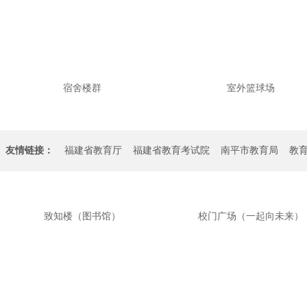
宿舍楼群
室外篮球场
友情链接：
福建省教育厅
福建省教育考试院
南平市教育局
教
学校地
致知楼（图书馆）
校门广场（一起向未来）
官方电话：
报名热线：0
传真：059
ICP备案